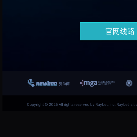
跳
首页–雷竞技地址-英雄联盟(LOL)S15预测英雄联盟预
至