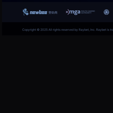
跳
首页–雷竞技地址-英雄联盟(LOL)S15预测英雄联盟预
至
内
容
kpl在哪押注_