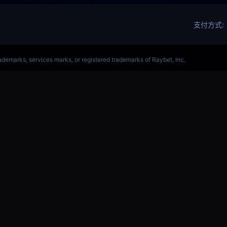
测网站
S14英雄联盟全球