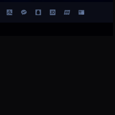
登录
注册
总决赛电竞赛事竞猜