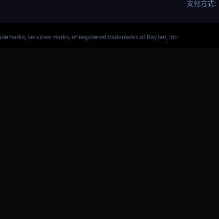
测网站
英雄联盟投注网站_