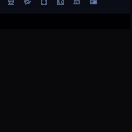
登录
注册
2024雷竞技官